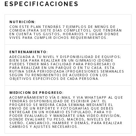
ESPECIFICACIONES
NUTRICIÓN:
CON ESTE PLAN TENDRÁS 7 EJEMPLOS DE MENÚS DE
COMIDA (PARA SIETE DÍAS COMPLETOS), QUE TENDRÁN
EN CUENTA TUS GUSTOS, HORARIOS Y LUGAR DONDE
VIVES PARA CUMPLIR DICHOS REQUERIMIENTOS.
ENTRENAMIENTO:
ADECUADA A TU NIVEL Y DISPONIBILIDAD DE EQUIPOS;
BIEN SEA PARA REALIZAR EN UN GIMNASIO (DONDE
PUEDES TENER MÁS FACILIDAD PARA PROGRESAR) O
PARA REALIZAR EN UN PARQUE O EN TU CASA. ESTA
RUTINA SERÁ PERIODIZADA (PROGRESIONES SEMANALES
SEGÚN TU RENDIMIENTO) DE ACUERDO CON LOS
OBJETIVOS ESPECÍFICOS DE CADA PERSONA.
MEDICION DE PROGRESO:
ACOMPAÑAMIENTO VÍA E-MAIL Y VIA WHATSAPP AL QUE
TENDRÁS DISPONIBILIDAD DE ESCRIBIR 24/7. EL
PROGRESO SE MEDIRÁ CADA SEMANA MEDIANTE EL
ENVIÓ DE UN REPORTE Y FOTOGRAFÍAS QUE DEBES
ENTREGAR EN UN HORARIO ESTIPULADO, PARA YO
PODER EVALUARLO Y MANDARTE UNA VIDEO-REVISIÓN,
DONDE EVALUARE TU PESO, MACROS, NIVELES DE
SUEÑO, CANSANCIO, HAMBRE Y DEMÁS, PARA REALIZAR
CAMBIOS Y AJUSTES NECESARIOS.