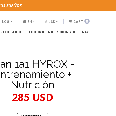
TUS SUEÑOS
0
LOGIN
EN
USD
CART
RECETARIO
EBOOK DE NUTRICION Y RUTINAS
lan 1a1 HYROX -
ntrenamiento +
Nutrición
285 USD