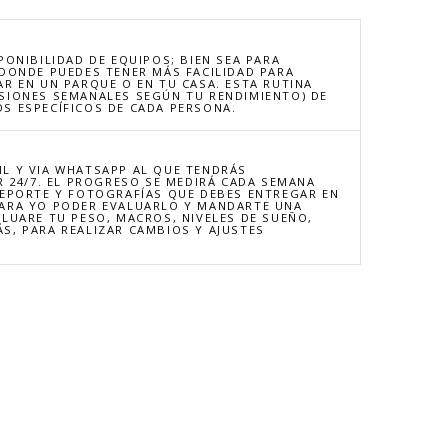
PONIBILIDAD DE EQUIPOS; BIEN SEA PARA
(DONDE PUEDES TENER MÁS FACILIDAD PARA
AR EN UN PARQUE O EN TU CASA. ESTA RUTINA
SIONES SEMANALES SEGÚN TU RENDIMIENTO) DE
S ESPECÍFICOS DE CADA PERSONA.
L Y VIA WHATSAPP AL QUE TENDRÁS
R 24/7. EL PROGRESO SE MEDIRÁ CADA SEMANA
REPORTE Y FOTOGRAFÍAS QUE DEBES ENTREGAR EN
PARA YO PODER EVALUARLO Y MANDARTE UNA
ALUARE TU PESO, MACROS, NIVELES DE SUEÑO,
S, PARA REALIZAR CAMBIOS Y AJUSTES