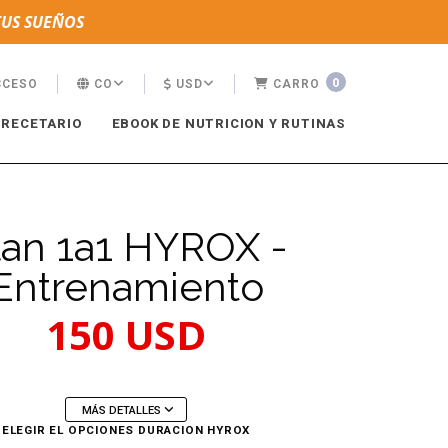
TUS SUEÑOS
0
CCESO
CO
USD
CARRO
RECETARIO
EBOOK DE NUTRICION Y RUTINAS
lan 1a1 HYROX -
Entrenamiento
150 USD
MÁS DETALLES
ELEGIR EL OPCIONES DURACION HYROX