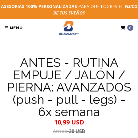
ASESORIAS 100% PERSONALIZADAS
PARA QUE LOGRES EL
FISICO
DE TUS SUEÑOS
0
MENU
ANTES - RUTINA
EMPUJE / JALÓN /
PIERNA: AVANZADOS
(push - pull - legs) -
6x semana
10,99 USD
Antes
20 USD